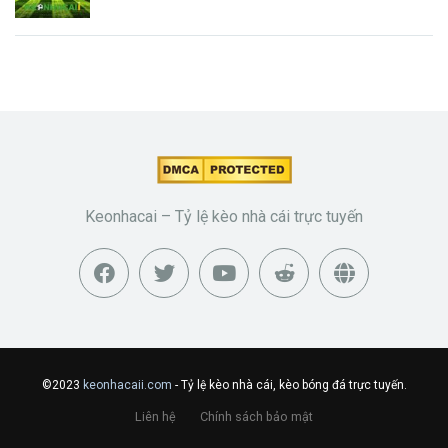
Keonhacai – Tỷ lệ kèo nhà cái trực tuyến
©2023
keonhacaii.com
- Tỷ lệ kèo nhà cái, kèo bóng đá trực tuyến.
Liên hệ
Chính sách bảo mật