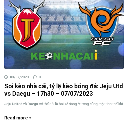
03/07/2023
0
Soi kèo nhà cái, tỷ lệ kèo bóng đá: Jeju Utd
vs Daegu – 17h30 – 07/07/2023
Jeju United và Daegu có thể nói là hai kẻ đang ở trong cùng một tình thế khi
...
Read more »