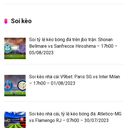
Soi kèo
Soi tỷ lệ kèo bóng đá trên jbo trận: Shonan
Bellmare vs Sanfrecce Hiroshima – 17h00 –
05/08/2023
Soi kèo nhà cái V9bet: Paris SG vs Inter Milan
– 17h00 – 01/08/2023
Soi kèo nhà cái, tỷ lệ kèo bóng đá: Atletico-MG
vs Flamengo RJ – 07h00 – 30/07/2023