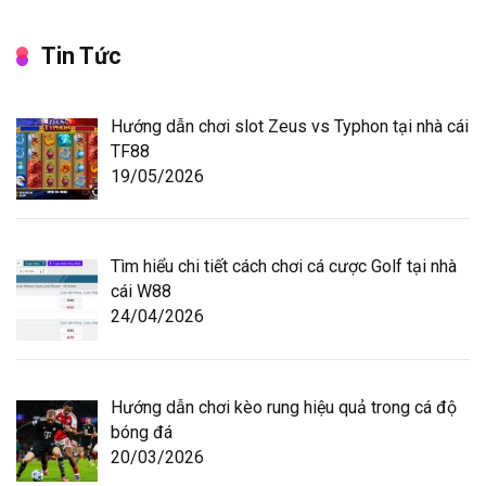
Tin Tức
Hướng dẫn chơi slot Zeus vs Typhon tại nhà cái
TF88
19/05/2026
Tìm hiểu chi tiết cách chơi cá cược Golf tại nhà
cái W88
24/04/2026
Hướng dẫn chơi kèo rung hiệu quả trong cá độ
bóng đá
20/03/2026