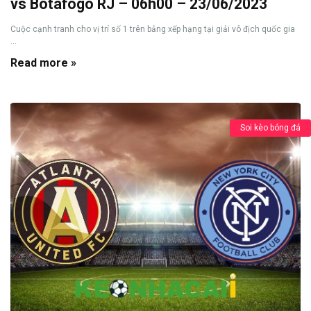
vs Botafogo RJ – 06h00 – 23/06/2023
Cuộc cạnh tranh cho vị trí số 1 trên bảng xếp hạng tại giải vô địch quốc gia
...
Read more »
Soi kèo bóng đá