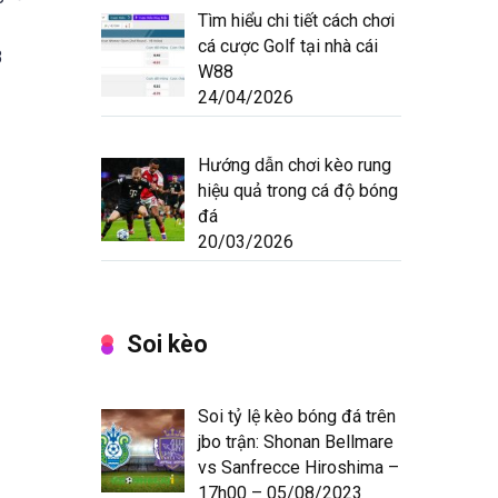
Tìm hiểu chi tiết cách chơi
cá cược Golf tại nhà cái
3
W88
24/04/2026
Hướng dẫn chơi kèo rung
hiệu quả trong cá độ bóng
đá
20/03/2026
Soi kèo
Soi tỷ lệ kèo bóng đá trên
jbo trận: Shonan Bellmare
vs Sanfrecce Hiroshima –
17h00 – 05/08/2023