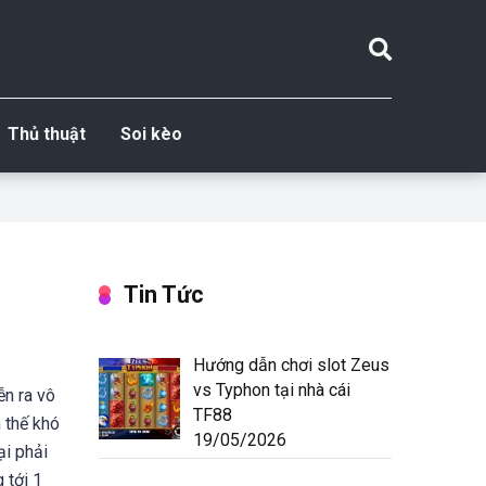
Thủ thuật
Soi kèo
Tin Tức
Hướng dẫn chơi slot Zeus
vs Typhon tại nhà cái
n ra vô
TF88
 thế khó
19/05/2026
ại phải
 tới 1