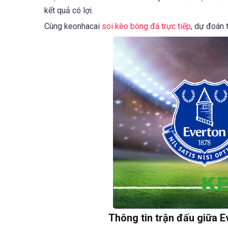
kết quả có lợi.
Cùng keonhacai
soi kèo bóng đá trực tiếp
, dự đoán
Thông tin trận đấu giữa 