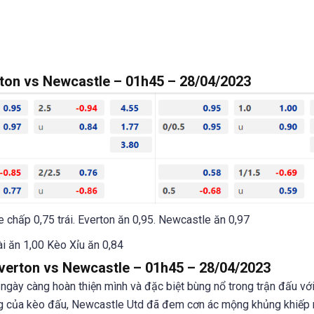
rton vs Newcastle – 01h45 – 28/04/2023
 chấp 0,75 trái. Everton ăn 0,95. Newcastle ăn 0,97
Tài ăn 1,00 Kèo Xỉu ăn 0,84
Everton vs Newcastle – 01h45 – 28/04/2023
gày càng hoàn thiện mình và đặc biệt bùng nổ trong trận đấu vớ
ọng của kèo đấu, Newcastle Utd đã đem cơn ác mộng khủng khiếp 