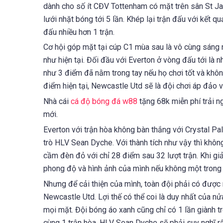
dành cho số ít CĐV Tottenham có mặt trên sân St Ja
lưới nhặt bóng tới 5 lần. Khép lại trận đấu với kết 
đấu nhiều hơn 1 trận.
Cơ hội góp mặt tại cúp C1 mùa sau là vô cùng sáng 
như hiện tại. Đối đầu với Everton ở vòng đấu tới l
như 3 điểm đã nằm trong tay nếu họ chơi tốt và khô
điểm hiện tại, Newcastle Utd sẽ là đội chơi áp đảo 
Nhà cái
cá độ bóng đá w88
tặng 68k miễn phí trải n
mới.
Everton với trận hòa không bàn thắng với Crystal Pa
trò HLV Sean Dyche. Với thành tích như vậy thì khô
cầm đèn đỏ với chỉ 28 điểm sau 32 lượt trận. Khi giả
phong độ và hình ảnh của mình nếu không một trong 
Nhưng để cải thiện của mình, toàn đội phải có được 
Newcastle Utd. Lợi thế có thể coi là duy nhất của nử
mọi mặt. Đội bóng áo xanh cũng chỉ có 1 lần giành t
cùng 1 trận hòa. HLV Sean Dyche sẽ phải suy nghĩ r