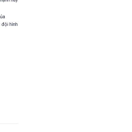
của
 đội hình