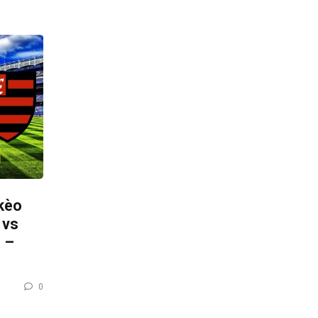
 kèo
 vs
 –
0