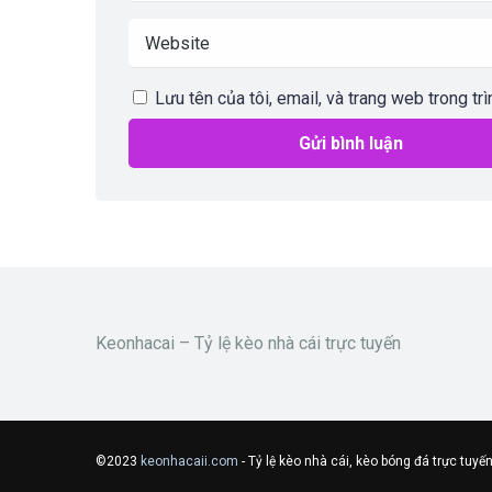
Lưu tên của tôi, email, và trang web trong trì
Keonhacai – Tỷ lệ kèo nhà cái trực tuyến
©2023
keonhacaii.com
- Tỷ lệ kèo nhà cái, kèo bóng đá trực tuyến