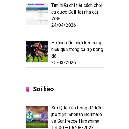
Tìm hiểu chi tiết cách chơi
cá cược Golf tại nhà cái
W88
24/04/2026
Hướng dẫn chơi kèo rung
hiệu quả trong cá độ bóng
đá
20/03/2026
Soi kèo
Soi tỷ lệ kèo bóng đá trên
jbo trận: Shonan Bellmare
vs Sanfrecce Hiroshima –
17h00 – 05/08/2023