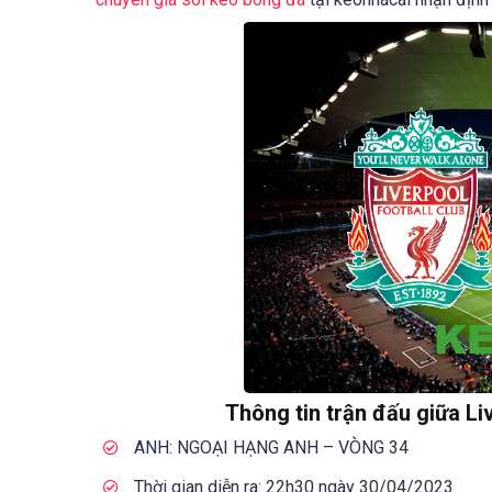
Thông tin trận đấu giữa L
ANH: NGOẠI HẠNG ANH – VÒNG 34
Thời gian diễn ra: 22h30 ngày 30/04/2023