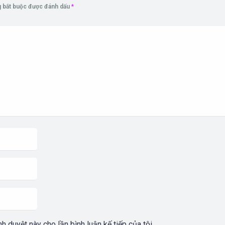
g bắt buộc được đánh dấu
*
nh duyệt này cho lần bình luận kế tiếp của tôi.