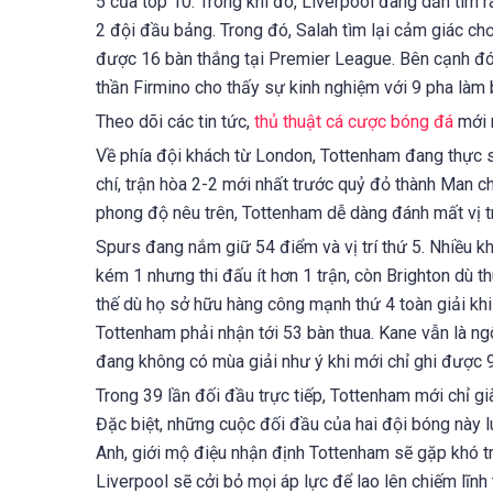
5 của top 10. Trong khi đó, Liverpool đang dần tìm 
2 đội đầu bảng. Trong đó, Salah tìm lại cảm giác chơ
được 16 bàn thắng tại Premier League. Bên cạnh đó,
thần Firmino cho thấy sự kinh nghiệm với 9 pha làm b
Theo dõi các tin tức,
thủ thuật cá cược bóng đá
mới 
Về phía đội khách từ London, Tottenham đang thực s
chí, trận hòa 2-2 mới nhất trước quỷ đỏ thành Man c
phong độ nêu trên, Tottenham dễ dàng đánh mất vị 
Spurs đang nắm giữ 54 điểm và vị trí thứ 5. Nhiều k
kém 1 nhưng thi đấu ít hơn 1 trận, còn Brighton dù t
thế dù họ sở hữu hàng công mạnh thứ 4 toàn giải khi
Tottenham phải nhận tới 53 bàn thua. Kane vẫn là n
đang không có mùa giải như ý khi mới chỉ ghi được 9
Trong 39 lần đối đầu trực tiếp, Tottenham mới chỉ gi
Đặc biệt, những cuộc đối đầu của hai đội bóng này 
Anh, giới mộ điệu nhận định Tottenham sẽ gặp khó trê
Liverpool sẽ cởi bỏ mọi áp lực để lao lên chiếm lĩn