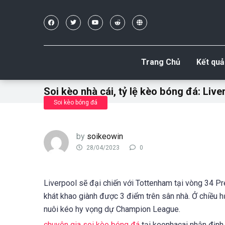
Trang Chủ
Kết quả
Soi kèo nhà cái, tỷ lệ kèo bóng đá: Li
Soi kèo bóng đá
by
soikeowin
28/04/2023
0
Liverpool sẽ đại chiến với Tottenham tại vòng 34 P
khát khao giành được 3 điểm trên sân nhà. Ở chiều 
nuôi kéo hy vọng dự Champion League.
chuyên gia soi kèo bóng đá
tại keonhacai nhận định