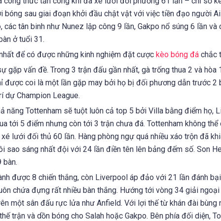
ra công thức tấn công khi đã xé lưới đối phương 61 lần – chỉ số 
i bóng sau giai đoạn khởi đầu chật vật với việc tiền đạo người A
 các tân binh như Nunez lập công 9 lần, Gakpo nổ súng 6 lần và
àn ở tuổi 31.
nhất để có được những kinh nghiệm đặt cược
kèo bóng đá
chắc 
ự gặp vấn đề. Trong 3 trận đấu gần nhất, gà trống thua 2 và hòa
hỉ được coi là một lần gặp may bởi họ bị đối phương dẫn trước 2 
trí dự Champion League.
hả năng Tottenham sẽ tuột luôn cả top 5 bởi Villa bằng điểm họ, L
hua tới 5 điểm nhưng còn tới 3 trận chưa đá. Tottenham không thể d
 xé lưới đối thủ 60 lần. Hàng phòng ngự quá nhiều xáo trộn đã kh
gôi sao sáng nhất đội với 24 lần điền tên lên bảng đếm số. Son 
 bàn.
ành được 8 chiến thắng, còn Liverpool áp đảo với 21 lần đánh bại
luôn chứa đựng rất nhiều bàn thắng. Hướng tới vòng 34 giải ngoại
n một sân đấu rực lửa như Anfield. Với lợi thế từ khán đài bùng 
h thế trận và dồn bóng cho Salah hoặc Gakpo. Bên phía đối diện, 