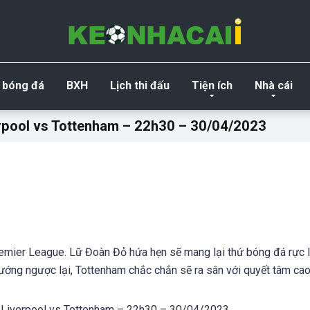
 bóng đá
BXH
Lịch thi đấu
Tiện ích
Nhà cái
verpool vs Tottenham – 22h30 – 30/04/2023
remier League. Lữ Đoàn Đỏ hứa hẹn sẽ mang lại thứ bóng đá rực 
hướng ngược lại, Tottenham chắc chắn sẽ ra sân với quyết tâm ca
Liverpool vs Tottenham – 22h30 – 30/04/2023