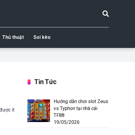
Thủ thuật
Soi kèo
Tin Tức
Hướng dẫn chơi slot Zeus
vs Typhon tại nhà cái
được ít
TF88
19/05/2026