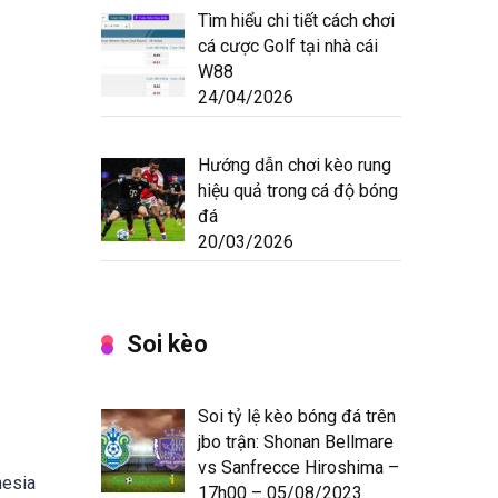
Tìm hiểu chi tiết cách chơi
cá cược Golf tại nhà cái
W88
24/04/2026
Hướng dẫn chơi kèo rung
hiệu quả trong cá độ bóng
đá
20/03/2026
Soi kèo
Soi tỷ lệ kèo bóng đá trên
jbo trận: Shonan Bellmare
vs Sanfrecce Hiroshima –
nesia
17h00 – 05/08/2023