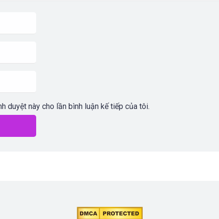
nh duyệt này cho lần bình luận kế tiếp của tôi.