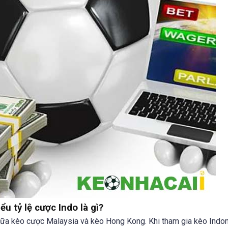
ểu tỷ lệ cược Indo là gì?
giữa kèo cược Malaysia và kèo Hong Kong. Khi tham gia kèo Indo