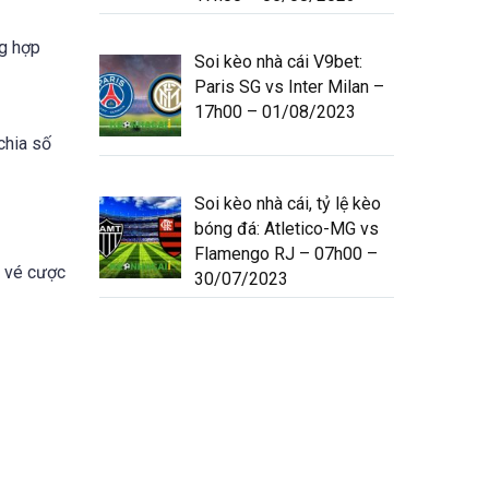
ng hợp
Soi kèo nhà cái V9bet:
Paris SG vs Inter Milan –
17h00 – 01/08/2023
chia số
Soi kèo nhà cái, tỷ lệ kèo
bóng đá: Atletico-MG vs
Flamengo RJ – 07h00 –
u vé cược
30/07/2023