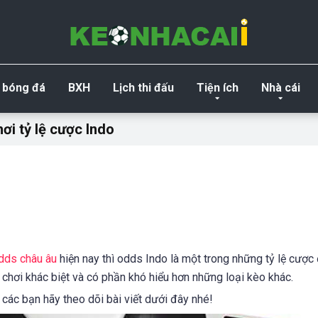
 bóng đá
BXH
Lịch thi đấu
Tiện ích
Nhà cái
hơi tỷ lệ cược Indo
dds châu âu
hiện nay thì odds Indo là một trong những tỷ lệ cược 
chơi khác biệt và có phần khó hiểu hơn những loại kèo khác.
, các bạn hãy theo dõi bài viết dưới đây nhé!