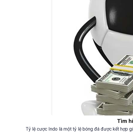
Tìm hi
Tỷ lệ cược Indo là một tỷ lệ bóng đá được kết hợp 