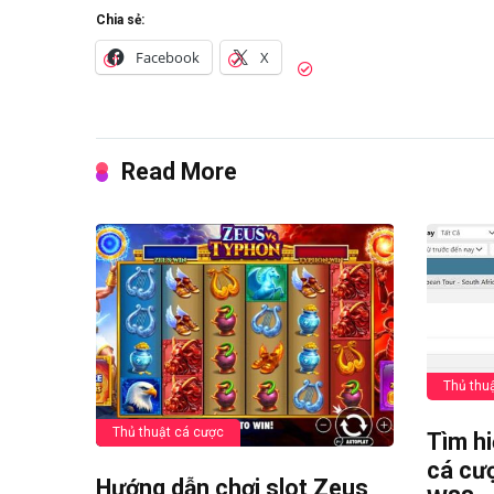
Chia sẻ:
Facebook
X
Read More
Thủ thu
Thủ thuật cá cược
Tìm hi
cá cượ
Hướng dẫn chơi slot Zeus