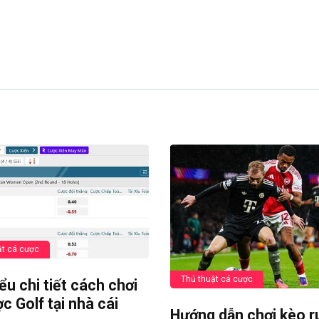
ật cá cược
Thủ thuật cá cược
ểu chi tiết cách chơi
c Golf tại nhà cái
Hướng dẫn chơi kèo r