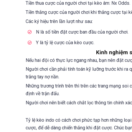
Tiền thua cược của người chơi tại kèo âm: Nx Odds.
Tiền thắng cược của người chơi khi thắng cược tại 
Các ký hiệu trên lần lượt như sau:
N là số tiền đặt cược ban đầu của người chơi.
Y là tỷ lệ cược của kèo cược.
Kinh nghiệm so
Nếu hai đội có thực lực ngang nhau, bạn nên đặt cược
Người chơi cần phải tính toán kỹ lưỡng trước khi ra
trắng tay nợ nần.
Những trương trình trên thì trên các trang mạng soi 
định về trận đấu.
Người chơi nên biết cách chắt lọc thông tin chính xá
Tỷ lệ kèo indo có cách chơi phức tạp hơn những loạ
cược, để dễ dàng chiến thắng khi đặt cược. Chúc b