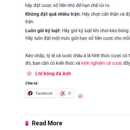
hãy đặt cược số tiền nhỏ để hạn chế rủi ro.
Không đặt quá nhiều trận:
Hãy chọn cẩn thận và đặt
trận.
Luôn giữ kỷ luật:
Hãy giữ kỷ luật khi chơi kèo bóng
Hãy luôn đặt một mức giới hạn số tiền cược cho mỗi
Kèo chấp, tỷ lệ cá cược châu á là hình thức cược có 
đó, bạn cần có kiến thức và
kinh nghiệm cá cược
đầy
Ltd bóng đá Anh
Chia sẻ:
Facebook
X
Read More