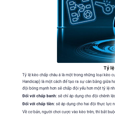
Tỷ lệ
Tỷ lệ kèo chấp châu á là một trong những loại kèo
Handicap) là một cách để tạo ra sự cân bằng giữa 
đội bóng mạnh hơn sẽ chấp đội yếu hơn một tỷ lệ nhất
Đối với chấp banh:
sẽ chỉ áp dụng cho đội chênh lệc
Đối với chấp tiền:
sẽ áp dụng cho hai đội thực lực n
Về cơ bản, người chơi cược vào kèo trên, thì bắt bu