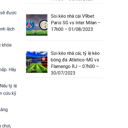
A sẽ được
Soi kèo nhà cái V9bet:
Paris SG vs Inter Milan –
ênh lệch
17h00 – 01/08/2023
ức khỏe
Soi kèo nhà cái, tỷ lệ kèo
bóng đá: Atletico-MG vs
Flamengo RJ – 07h00 –
chấp. Hãy
30/07/2023
Nếu tỷ lệ
ên cứu kỹ
hắng
 chơi,