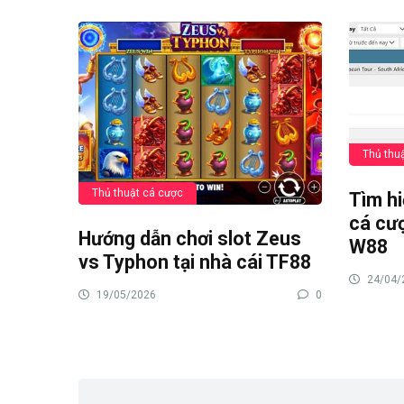
Thủ thu
Thủ thuật cá cược
Tìm hi
cá cượ
Hướng dẫn chơi slot Zeus
W88
vs Typhon tại nhà cái TF88
24/04/
19/05/2026
0