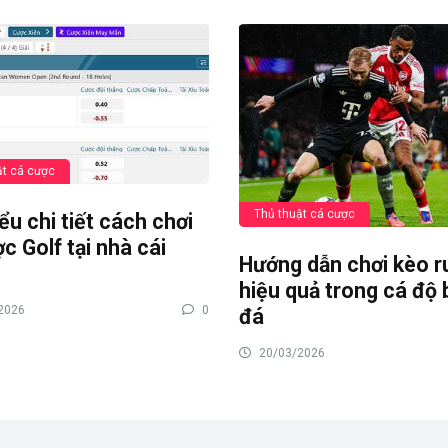
ật cá cược
Thủ thuật cá cược
ểu chi tiết cách chơi
c Golf tại nhà cái
Hướng dẫn chơi kèo r
hiệu quả trong cá độ
2026
0
đá
20/03/2026