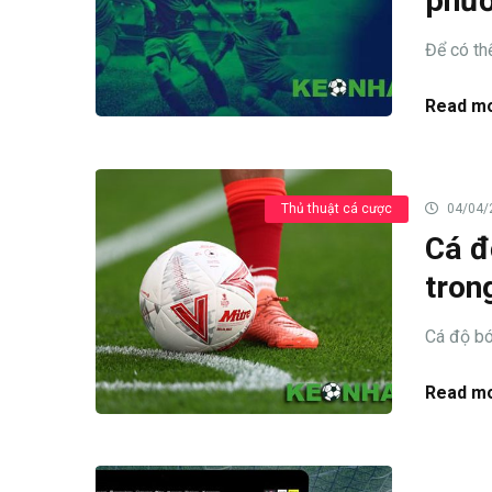
phươ
Để có thể
Read mo
Thủ thuật cá cược
04/04/
Cá đ
tron
Cá độ bón
Read mo