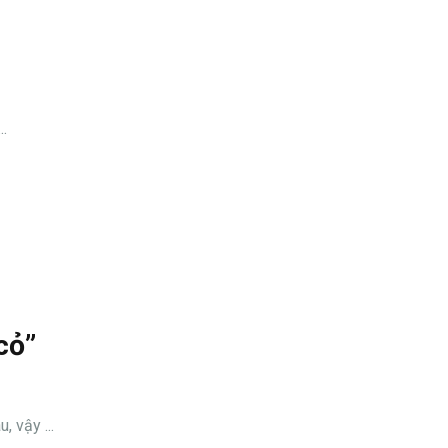
..
cỏ”
 vậy ...