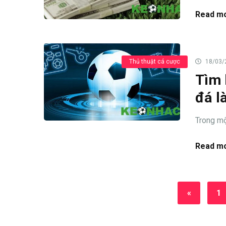
Read mo
Thủ thuật cá cược
18/03/
Tìm 
đá l
Trong mộ
Read mo
«
1