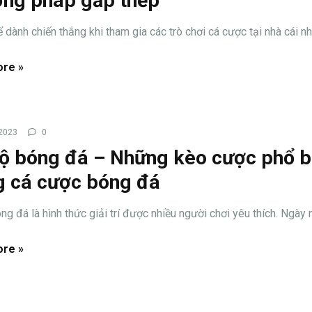
ng pháp gấp thếp
 dành chiến thắng khi tham gia các trò chơi cá cược tại nhà cái như:
re »
2023
0
ộ bóng đá – Những kèo cược phổ b
g cá cược bóng đá
g đá là hình thức giải trí được nhiều người chơi yêu thích. Ngày na
re »