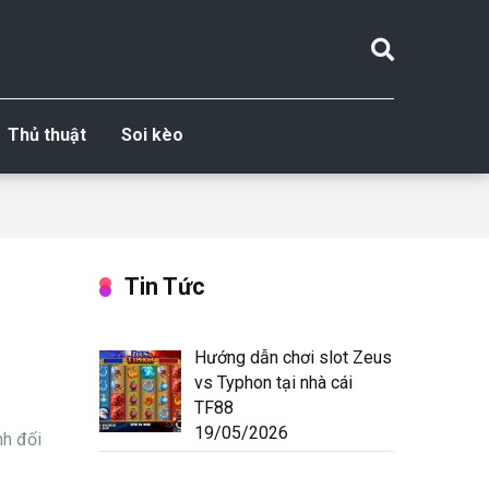
Thủ thuật
Soi kèo
Tin Tức
Hướng dẫn chơi slot Zeus
vs Typhon tại nhà cái
TF88
19/05/2026
nh đối