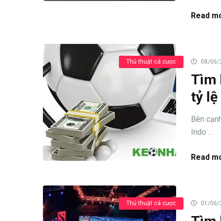
Read mo
Thủ thuật cá cược
08/06/
Tìm 
tỷ l
Bên cạnh
Indo ...
Read mo
Thủ thuật cá cược
01/06/