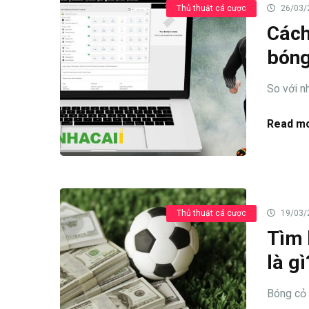
Thủ thuật cá cược
26/03/
Cách
bóng
So với n
Read mo
Thủ thuật cá cược
19/03/
Tìm 
là gì
Bóng cỏ 