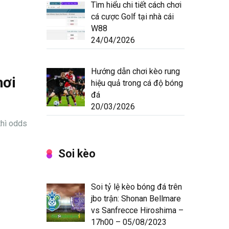
Tìm hiểu chi tiết cách chơi
cá cược Golf tại nhà cái
W88
24/04/2026
Hướng dẫn chơi kèo rung
hơi
hiệu quả trong cá độ bóng
đá
20/03/2026
thì odds
Soi kèo
Soi tỷ lệ kèo bóng đá trên
jbo trận: Shonan Bellmare
vs Sanfrecce Hiroshima –
17h00 – 05/08/2023